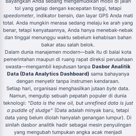
Bayangkan Anda sedang mengemudikan mobil di jalan
tol yang gelap dengan kecepatan tinggi, tetapi
speedometer
, indikator bensin, dan layar GPS Anda mati
total. Anda mungkin merasa sedang melaju ke arah yang
benar, tetapi kenyataannya, Anda hanya menebak-nebak
dan tinggal menunggu waktu sebelum kehabisan bahan
bakar atau salah belok.
Dalam dunia manajemen modern—baik itu di balai kota
pemerintahan maupun di ruang rapat direksi perusahaan
swasta—mengambil keputusan tanpa
Dasbor Analitik
Data (Data Analytics Dashboard)
sama bahayanya
dengan menyetir tanpa instrumen kendaraan.
Setiap hari, organisasi menghasilkan jutaan
byte
data.
Namun, mengutip sebuah pepatah populer di dunia
teknologi:
“Data is the new oil, but unrefined data is just
a puddle of sludge”
(Data adalah minyak baru, tetapi
data yang belum diolah hanyalah genangan lumpur). Di
sinilah dasbor analitik hadir sebagai mesin penyulingan
yang mengubah tumpukan angka acak menjadi